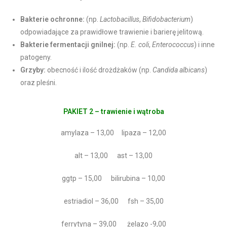
Bakterie ochronne:
(np.
Lactobacillus
,
Bifidobacterium
)
odpowiadające za prawidłowe trawienie i barierę jelitową.
Bakterie fermentacji gnilnej:
(np.
E. coli
,
Enterococcus
) i inne
patogeny.
Grzyby:
obecność i ilość drożdżaków (np.
Candida albicans
)
oraz pleśni.
PAKIET 2 – trawienie i wątroba
amylaza – 13,00 lipaza – 12,00
alt – 13,00 ast – 13,00
ggtp – 15,00 bilirubina – 10,00
estriadiol – 36,00 fsh – 35,00
ferrytyna – 39,00 żelazo -9,00